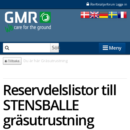
Återförsäljarforum Logga in
Sök
Meny
Du är här
Gräsutrustning
Tillbaka
STENSBALLE
Reservdelslistor till
STAMA
ELKÆR
STENSBALLE
NESBO
gräsutrustning
Återförsäljare