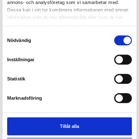
Varioflex
annons- och analysföretag som vi samarbetar med.
Dessa kan i sin tur kombinera informationen med annan
information som du har tillhandahållit eller som de har
samlat in när du har använt deras tjänster.
Samtyckesval
Nödvändig
Cylinderklippare
Inställningar
Statistik
Marknadsföring
Gräsbehållare
Tillåt alla