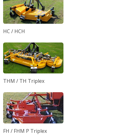
HC / HCH
THM / TH Triplex
FH / FHM P Triplex