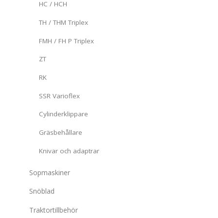
HC / HCH
TH / THM Triplex
FMH / FH P Triplex
ZT
RK
SSR Varioflex
Cylinderklippare
Gräsbehållare
Knivar och adaptrar
Sopmaskiner
Snöblad
Traktortillbehör