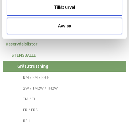
Tillåt urval
Knivar och adaptrar
Avvisa
MENY
Reservdelslistor
STENSBALLE
Gräsutrustning
BM / FM / FH P
2W / TM2W / TH2W
TM / TH
FR / FRS
R3H