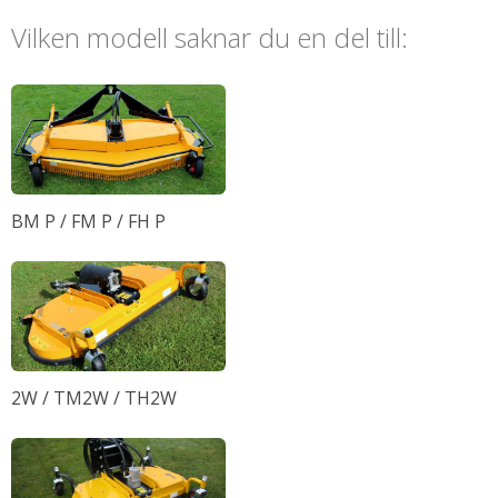
Om GMR
Vilken modell saknar du en del till:
Reservdelar
BM P / FM P / FH P
2W / TM2W / TH2W