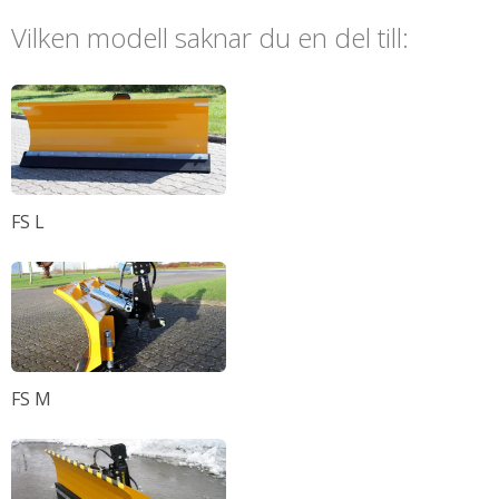
Om GMR
Vilken modell saknar du en del till:
Reservdelar
FS L
FS M