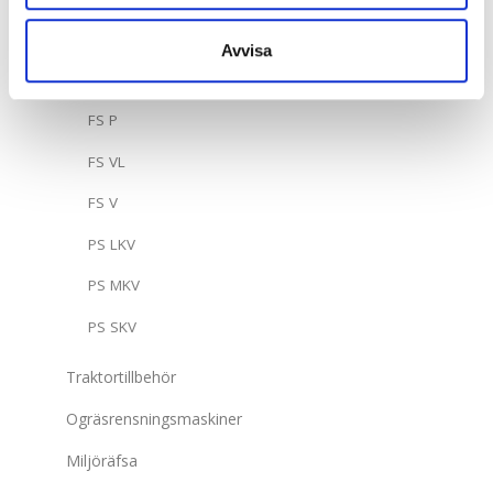
FS M
Avvisa
FS MK
FS P
FS VL
FS V
PS LKV
PS MKV
PS SKV
Traktortillbehör
Ogräsrensningsmaskiner
Miljöräfsa