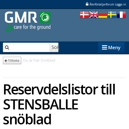
Återförsäljarforum Logga in
Sök
Meny
Du är här
Snöblad
Tillbaka
STENSBALLE
Reservdelslistor till
STAMA
ELKÆR
STENSBALLE
NESBO
snöblad
Återförsäljare