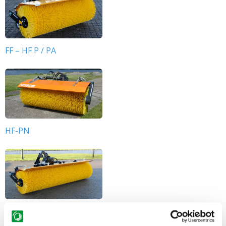
FF – HF P / PA
HF-PN
FF – HF SP / SPS