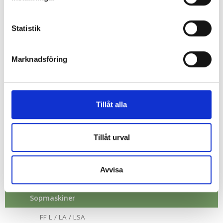
Sidoborstar
Statistik
Marknadsföring
Sopsugsystem FSA
Tillåt alla
MENY
Tillåt urval
Reservdelslistor
STENSBALLE
Avvisa
Gräsutrustning
Sopmaskiner
FF L / LA / LSA