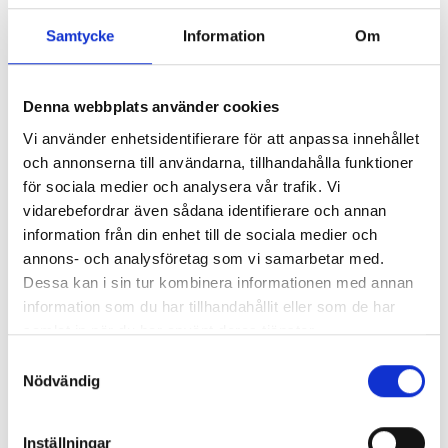
Samtycke
Information
Om
Denna webbplats använder cookies
F 100 / 120 C
Vi använder enhetsidentifierare för att anpassa innehållet
och annonserna till användarna, tillhandahålla funktioner
för sociala medier och analysera vår trafik. Vi
vidarebefordrar även sådana identifierare och annan
information från din enhet till de sociala medier och
annons- och analysföretag som vi samarbetar med.
Dessa kan i sin tur kombinera informationen med annan
MFC - FF CL / CP
information som du har tillhandahållit eller som de har
samlat in när du har använt deras tjänster.
Samtyckesval
Nödvändig
Inställningar