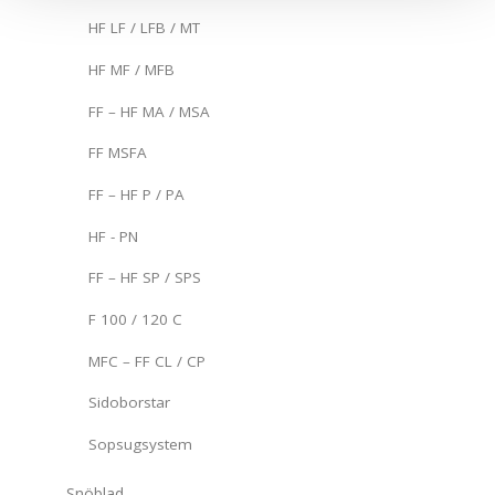
HF LF / LFB / MT
HF MF / MFB
FF – HF MA / MSA
FF MSFA
FF – HF P / PA
HF - PN
FF – HF SP / SPS
F 100 / 120 C
MFC – FF CL / CP
Sidoborstar
Sopsugsystem
Snöblad