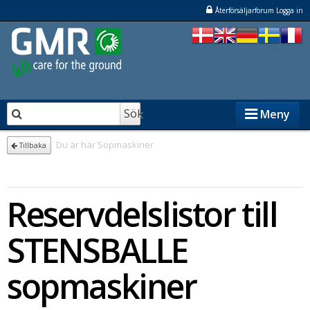
Återförsäljarforum Logga in
Sök
Meny
Du är här
Sopmaskiner
Tillbaka
STENSBALLE
Reservdelslistor till
STAMA
ELKÆR
STENSBALLE
NESBO
sopmaskiner
Återförsäljare