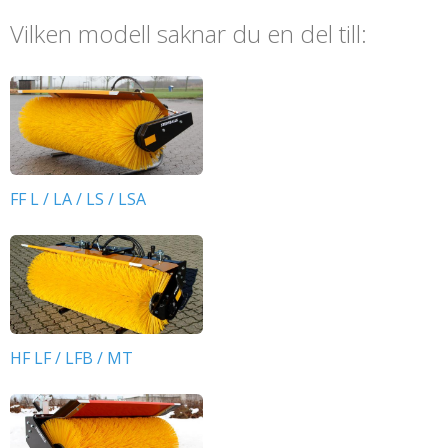
Om GMR
Vilken modell saknar du en del till:
Reservdelar
FF L / LA / LS / LSA
HF LF / LFB / MT