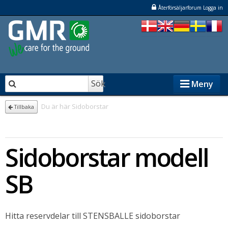
Återförsäljarforum Logga in
Sök
Meny
Du är här
Sidoborstar
Tillbaka
STENSBALLE
Sidoborstar modell
STAMA
ELKÆR
SB
NESBO
Hitta reservdelar till STENSBALLE sidoborstar
Återförsäljare