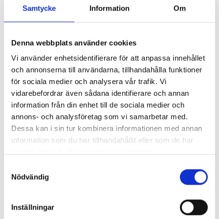
Samtycke
Information
Om
HF MF / MFB
FF – HF MA / MSA
Denna webbplats använder cookies
FF MSFA
Vi använder enhetsidentifierare för att anpassa innehållet
FF – HF P / PA
och annonserna till användarna, tillhandahålla funktioner
för sociala medier och analysera vår trafik. Vi
HF - PN
vidarebefordrar även sådana identifierare och annan
FF – HF SP / SPS
information från din enhet till de sociala medier och
annons- och analysföretag som vi samarbetar med.
F 100 / 120 C
Dessa kan i sin tur kombinera informationen med annan
MFC – FF CL / CP
information som du har tillhandahållit eller som de har
samlat in när du har använt deras tjänster.
Sidoborstar
Samtyckesval
Nödvändig
Sopsugsystem
Snöblad
Inställningar
Traktortillbehör