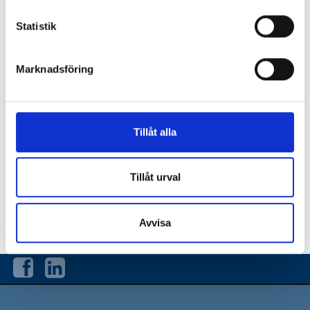
Ogräsrensningsmaskiner
Statistik
Miljöräfsa
Marknadsföring
Kantskärare
STAMA
Tillåt alla
Beställningsformulär
Försäljnings- och leveransvillkor för reservdelar
Tillåt urval
Returvaror
Avvisa
Kontakt om reservdelar