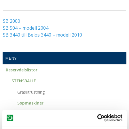
Om GMR
Reservdelar
SB 2000
SB 504 – modell 2004
SB 3440 till Belos 3440 – modell 2010
MENY
Reservdelslistor
STENSBALLE
Gräsutrustning
Sopmaskiner
FF L / LA / LSA
HF LF / LFB / MT