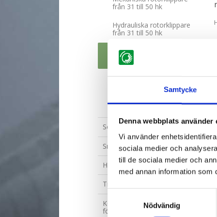
från 31 till 50 hk
Hydrauliska rotorklippare
från 31 till 50 hk
Mekaniska rotorklippare
från 51 hk och uppåt
Hydrauliska rotorklippare
från 51 hk och uppåt
Samtycke
Uppsamlarbehållare
Denna webbplats använder 
Soputrustning
Vi använder enhetsidentifierar
Snöblad
sociala medier och analysera 
till de sociala medier och a
Hæk og hegnsudstyr
med annan information som du 
Traktortillbehör
Samtyckesval
Kontakta
Nödvändig
försäljningsavdelningen