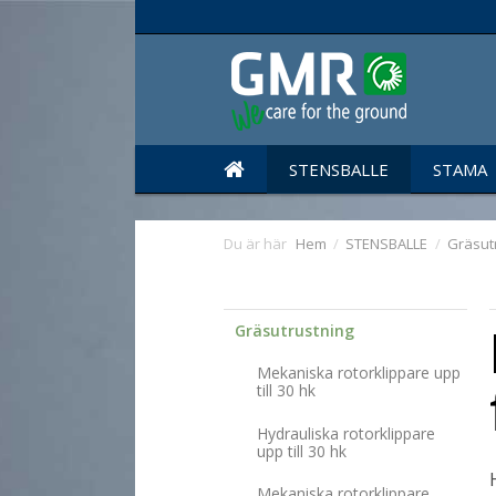
STENSBALLE
STAMA
Du är här
Hem
/
STENSBALLE
/
Gräsut
Gräsutrustning
Mekaniska rotorklippare upp
till 30 hk
Hydrauliska rotorklippare
upp till 30 hk
Mekaniska rotorklippare