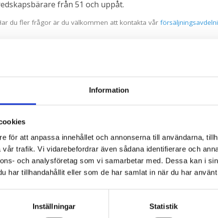
redskapsbärare från 51 och uppåt.
Har du fler frågor är du välkommen att kontakta vår
försäljningsavdeln
Information
THM 3000
THM 3500-4000
cookies
Bredd: 3000 mm
Bredd: 3500 mm + 4000 mm
e för att anpassa innehållet och annonserna till användarna, tillh
Ladda ner produktblad
Ladda ner produktblad
vår trafik. Vi vidarebefordrar även sådana identifierare och anna
nnons- och analysföretag som vi samarbetar med. Dessa kan i sin
har tillhandahållit eller som de har samlat in när du har använt 
LADDA NER BRUKSANVISNING FÖR ROTORKLIPPA
Inställningar
Statistik