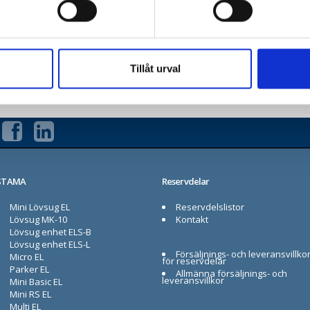
Kontakta försäljningsavdelningen
Tillåt urval
STAMA
Reservdelar
Mini Lövsug EL
Reservdelslistor
Lövsug MK-10
Kontakt
Lövsug enhet ELS-B
Lövsug enhet ELS-L
Försäljnings- och leveransvillko
Micro EL
för reservdelar
Parker EL
Allmänna försäljnings- och
leveransvillkor
Mini Basic EL
Mini RS EL
Multi EL