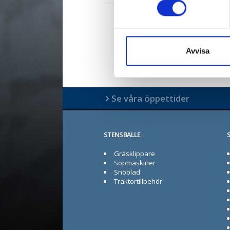
Avvisa
Se våra öppettider
STENSBALLE
Gräsklippare
Sopmaskiner
Snöblad
Traktortillbehör