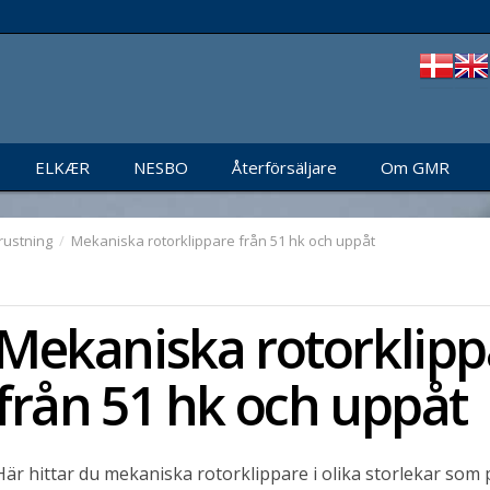
ELKÆR
NESBO
Återförsäljare
Om GMR
rustning
/
Mekaniska rotorklippare från 51 hk och uppåt
Mekaniska rotorklipp
från 51 hk och uppåt
Här hittar du mekaniska rotorklippare i olika storlekar som pa